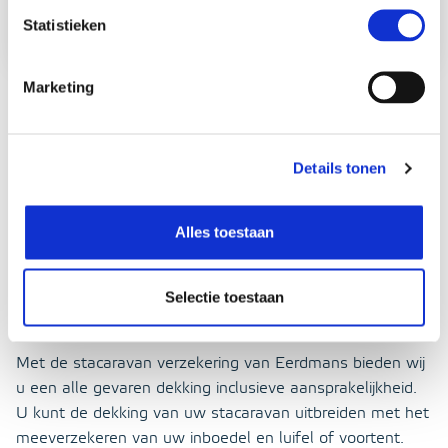
Statistieken
Marketing
Uw stacaravan goed verzekerd
In de basis werkt het verzekeren van een
Details tonen
vakantiewoning hetzelfde als het verzekeren van een
woonhuis. Bij het afsluiten van een verzekering kunt u
aangeven wat voor soort verblijf verzekerd moet worden,
Alles toestaan
waarbij u kunt kiezen uit een
chalet
,
recreatiewoning
en
stacaravan. Meestal wordt hiervoor een particuliere
opstalverzekering afgesloten. Voor de losse spullen in
Selectie toestaan
uw stacaravan kunt u een inboedelverzekering afsluiten.
Met de stacaravan verzekering van Eerdmans bieden wij
u een alle gevaren dekking inclusieve aansprakelijkheid.
U kunt de dekking van uw stacaravan uitbreiden met het
meeverzekeren van uw inboedel en luifel of voortent.