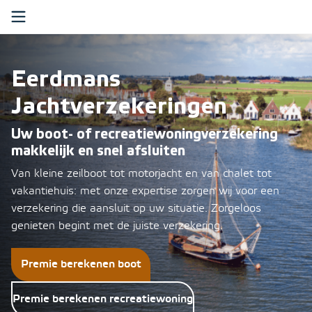
Ga verder naar content
Boot
Eerdmans
Recreatiewoning
Jachtverzekeringen
Over ons
Uw boot- of recreatiewoningverzekering
makkelijk en snel afsluiten
Klantenservice
Van kleine zeilboot tot motorjacht en van chalet tot
Mijn Eerdmans
vakantiehuis: met onze expertise zorgen wij voor een
verzekering die aansluit op uw situatie. Zorgeloos
genieten begint met de juiste verzekering.
Zoeken
Premie berekenen boot
Premie berekenen recreatiewoning