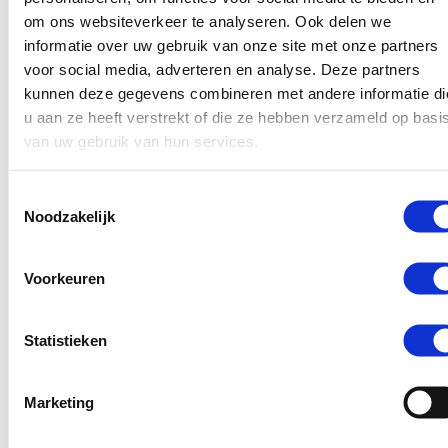
werkdagen in uw mailbox op uw e-mailadres. Via ons
om ons websiteverkeer te analyseren. Ook delen we
overzichtelijke klantportaal regelt u vervolgens al uw
informatie over uw gebruik van onze site met onze partners
verzekeringszaken op één plek.
voor social media, adverteren en analyse. Deze partners
kunnen deze gegevens combineren met andere informatie di
u aan ze heeft verstrekt of die ze hebben verzameld op basi
Meer over onze werkwijze
van uw gebruik van hun services.
Toestemmingsselectie
Beste bootverzekering volgens het
Noodzakelijk
Watersportverbond
Uit de vergelijking van het Watersportverbond is
Voorkeuren
Eerdmans Jachtverzekeringen de beste verzekering met
de beste voorwaarden en service. Het Koninklijk
Statistieken
Nederlands Watersport Verbond is het overkoepelende
verbond van meer dan 400 watersportverenigingen in
Nederland met ruim 70.000 leden. Om tot dit oordeel te
Marketing
komen, vergeleek het verbond de voorwaarden van
tientallen verzekeraars.