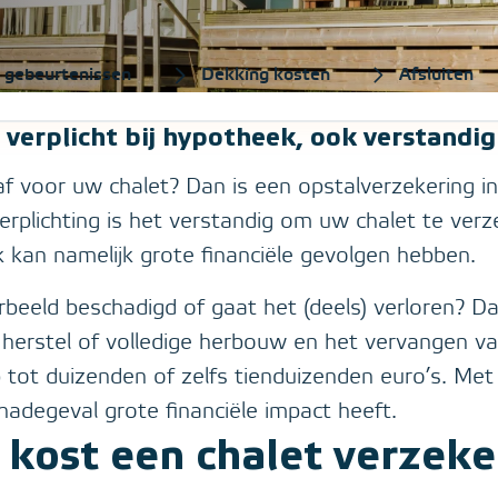
 gebeurtenissen
Dekking kosten
Afsluiten
verplicht bij hypotheek, ook verstandi
af voor uw chalet? Dan is een opstalverzekering i
verplichting is het verstandig om uw chalet te ver
k kan namelijk grote financiële gevolgen hebben.
beeld beschadigd of gaat het (deels) verloren? Da
herstel of volledige herbouw en het vervangen v
p tot duizenden of zelfs tienduizenden euro’s. Met
adegeval grote financiële impact heeft.
kost een chalet verzek