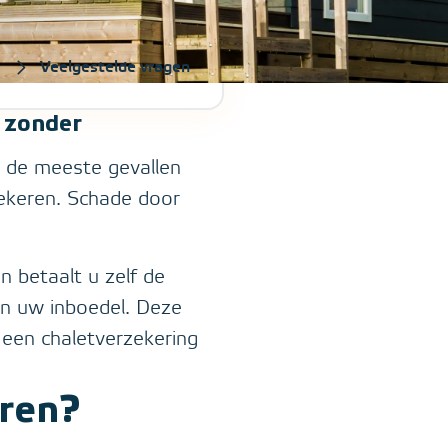
Veelgestelde vragen
g zonder
n de meeste gevallen
zekeren. Schade door
n betaalt u zelf de
an uw inboedel. Deze
 een chaletverzekering
eren?