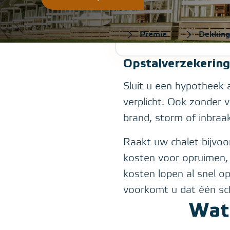
Home
>
chalet verzekeren
Premie
Dekking
Opstalverzekering 
Sluit u een hypotheek 
verplicht. Ook zonder 
brand, storm of inbraa
Raakt uw chalet bijvoor
kosten voor opruimen, 
kosten lopen al snel o
voorkomt u dat één sch
Wat 