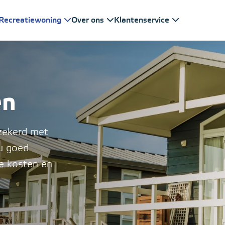
Recreatiewoning
Over ons
Klantenservice
en
rzekerd met
 u goed
e kosten en
Ga direct naar