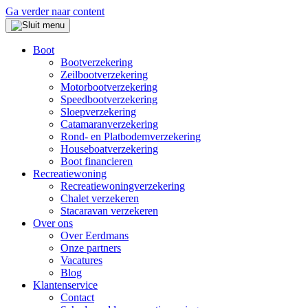
Ga verder naar content
Boot
Bootverzekering
Zeilbootverzekering
Motorbootverzekering
Speedbootverzekering
Sloepverzekering
Catamaranverzekering
Rond- en Platbodemverzekering
Houseboatverzekering
Boot financieren
Recreatiewoning
Recreatiewoningverzekering
Chalet verzekeren
Stacaravan verzekeren
Over ons
Over Eerdmans
Onze partners
Vacatures
Blog
Klantenservice
Contact