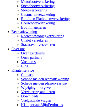
Motorbootverzekering
Speedbootverzekering
Sloepverzekering
Catamaranverzekering
Rond- en Platbodemverzekering
Houseboatverzekering
Boot financieren
Recreatiewoning
Recreatiewoningverzekering
Chalet verzekeren
Stacaravan verzekeren
Over ons
Over Eerdmans
Onze partners
Vacatures
Blog
Klantenservice
Contact
Schade melden recreatiewoning
Schade melden pleziervaartuig
Wijziging doorgeven
Verzekering annuleren
Downloads
Veelgestelde vragen
Klantportaal MijnEerdmans