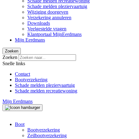
Schade melden recreatiewoning
Schade melden pleziervaartuig
Wijziging doorgeven
Verzekering annuleren
Downloads
Veelgestelde vragen
Klantportaal MijnEerdmans
Mijn Eerdmans
Zoeken
Zoeken
Snelle links
Contact
Bootverzekering
Schade melden pleziervaartuig
Schade melden recreatiewoning
Mijn Eerdmans
Boot
Bootverzekering
Zeilbootverzekering