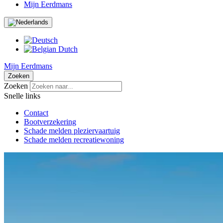
Mijn Eerdmans
Mijn Eerdmans
Zoeken
Zoeken
Snelle links
Contact
Bootverzekering
Schade melden pleziervaartuig
Schade melden recreatiewoning