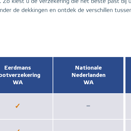
 Zo kiest u de verzekering die het beste past bij
onder de dekkingen en ontdek de verschillen tusse
Eerdmans
Nationale
ootverzekering
Nederlanden
WA
WA
✓
−