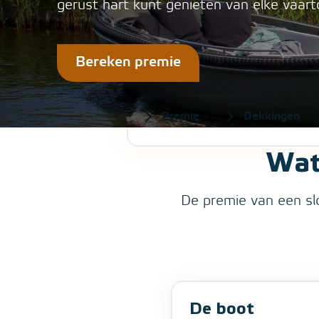
gerust hart kunt genieten van elke vaart
Bereken premie
Home
>
Sloepverzekering
Premie
Dekkingen
Wat
De premie van een slo
De boot