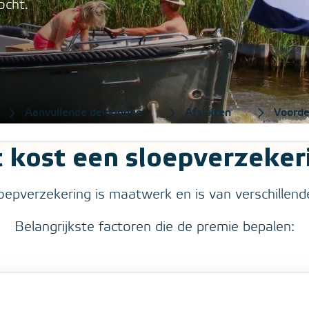
ocht.
Ga direct naar
Aanvullende dekkingen
Afsluiten
Voorde
 kost een sloepverzeker
epverzekering is maatwerk en is van verschillende
Belangrijkste factoren die de premie bepalen: