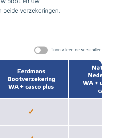
 uw boot en uw
n beide verzekeringen.
Toon alleen de verschillen
Nationale
Eerdmans
Nederlanden
Bootverzekering
WA + uitgebreid
WA + casco plus
casco
✓
−