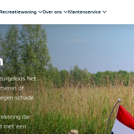
Recreatiewoning
Over ons
Klantenservice
n
zorgeloos het
 meren of
tegen schade
ekering die
jd met een