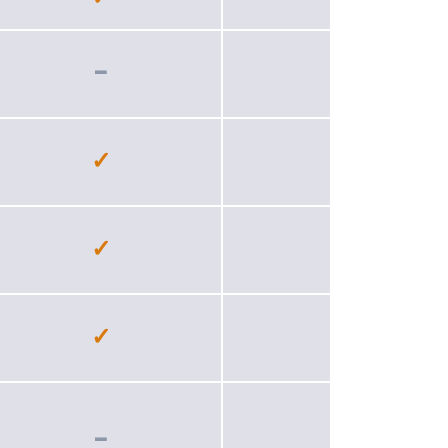
−
✓
✓
✓
✓
✓
✓
✓
−
✓