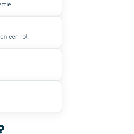
emie.
en een rol.
?