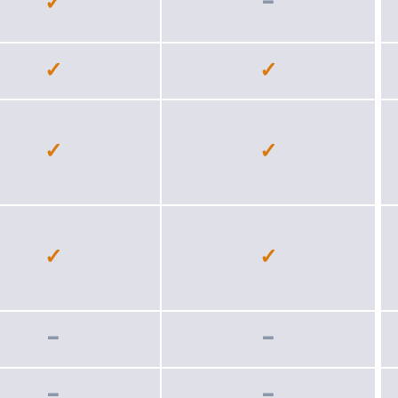
✓
−
✓
✓
✓
✓
✓
✓
−
−
−
−