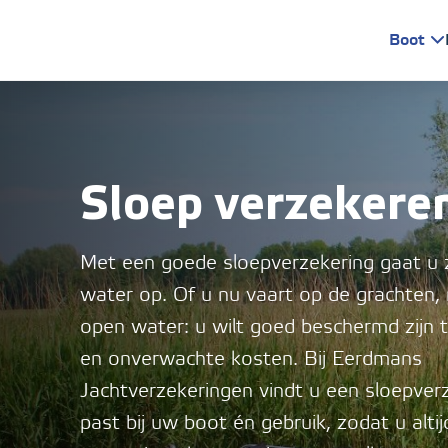
Ga verder naar content
Boot
Sloep verzekere
Met een goede sloepverzekering gaat u 
water op. Of u nu vaart op de grachten,
open water: u wilt goed beschermd zijn 
en onverwachte kosten. Bij Eerdmans
Jachtverzekeringen vindt u een sloepverz
past bij uw boot én gebruik, zodat u alti