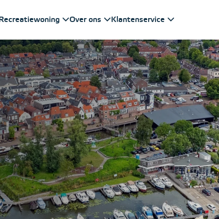
Recreatiewoning
Over ons
Klantenservice
é specialist in bootverzekeringen met meer dan 5
jk dat naast de bootverzekering van Eerdmans oo