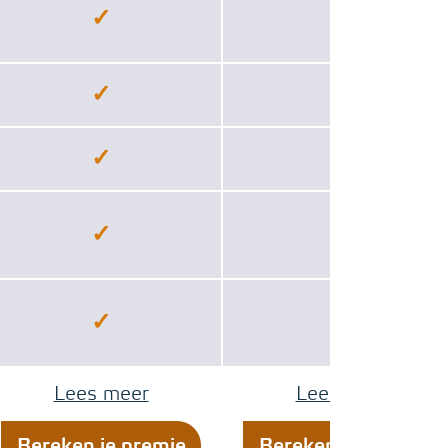
✓
✓
✓
✓
✓
✓
✓
✓
✓
✓
Lees meer
Lees meer
Bereken je premie
Bereken je premie