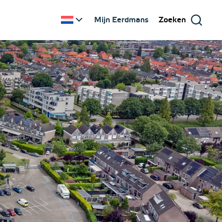
Mijn Eerdmans
Zoeken
0 jaar ervaring!
k die van Nationale