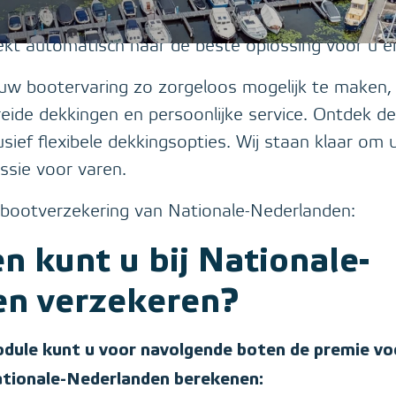
ordt wanneer u de premie voor een bootverzeke
kt automatisch naar de beste oplossing voor u e
 uw bootervaring zo zorgeloos mogelijk te maken,
reide dekkingen en persoonlijke service. Ontdek d
sief flexibele dekkingsopties. Wij staan klaar om u
sie voor varen.
e bootverzekering van Nationale-Nederlanden:
n kunt u bij Nationale-
en verzekeren?
dule kunt u voor navolgende boten de premie vo
ationale-Nederlanden berekenen: