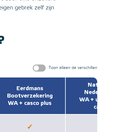
igen gebrek zelf zijn
?
Toon alleen de verschillen
Nationale
Eerdmans
Nederlanden
Bootverzekering
WA + uitgebreid
WA + casco plus
casco
✓
−