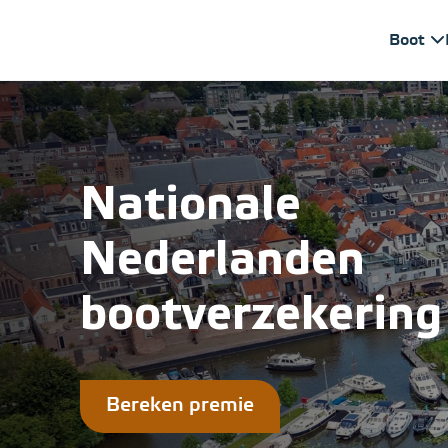
Ga verder naar content
Boot
Nationale
Nederlanden
bootverzekering
Welkom bij Eerdmans, d
Bereken premie
Home
>
Bootverzekering
>
Nationale Nederlanden
Vanaf nu is het mogeli