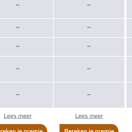
−
−
−
−
−
−
−
−
−
−
Lees meer
Lees meer
reken je premie
Bereken je premie