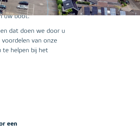
ring berekent. Onze
n uw boot.
 en dat doen we door u
e voordelen van onze
 te helpen bij het
or een