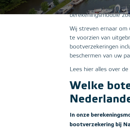
Nederlanden getoond w
berekeningsmodule zoe
Wij streven ernaar om
te voorzien van uitgeb
bootverzekeringen inclu
beschermen van uw pas
Lees hier alles over d
Welke bote
Nederland
In onze berekeningsmo
bootverzekering bij N