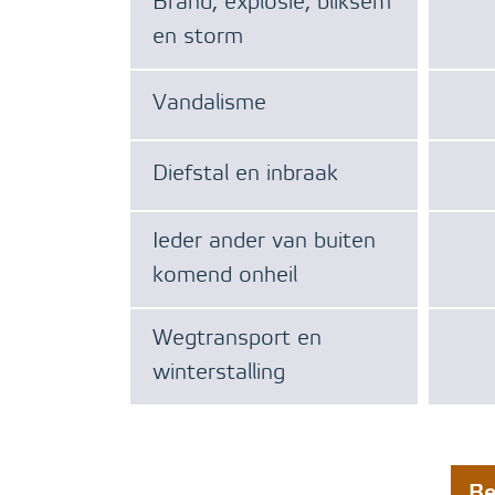
Brand, explosie, bliksem
en storm
Vandalisme
Diefstal en inbraak
Ieder ander van buiten
komend onheil
Wegtransport en
winterstalling
Be