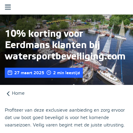
Ga verder naar content
Boot
10% korting voor
Recreatiewoning
Eerdmans klanten bij
Over ons
watersportbeveiliging.com
Klantenservice
27 maart 2025
2 min leestijd
Mijn Eerdmans
Home
Zoeken
Profiteer van deze exclusieve aanbieding en zorg ervoor
dat uw boot goed beveiligd is voor het komende
vaarseizoen. Veilig varen begint met de juiste uitrusting.