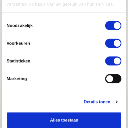
verzameld op basis van uw gebruik van hun services.
Toestemmingsselectie
Noodzakelijk
Voorkeuren
24 maart 2026
3 min leestijd
Boetes op het water in 2026: dit moet
Statistieken
u weten
Marketing
Details tonen
Alles toestaan