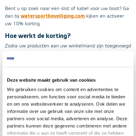
Bent u op zoek naar een slot of kabel voor uw boot? Ga
dan bij
watersportbeveiliging.com
kijken en activeer
uw 10% korting.
Hoe werkt de korting?
Zodra uw producten aan uw winkelmand zijn toegevoegd
en u op ‘afrekenen’ klikt, vindt u onder de kolom
‘betaalwijze kiezen’ een invoerveld voor uw polisnummer,
verzekeraar en ‘soort boot’. Wanneer u deze gegevens
invult, wordt uw 10% korting direct verrekend met uw
Deze website maakt gebruik van cookies
betaling.
We gebruiken cookies om content en advertenties te
Lees meer over boten en recreatie
personaliseren, om functies voor social media te bieden
en om ons websiteverkeer te analyseren. Ook delen we
informatie over uw gebruik van onze site met onze
partners voor social media, adverteren en analyse. Deze
partners kunnen deze gegevens combineren met andere
informatie die u aan ze heeft verstrekt of die ze hebben