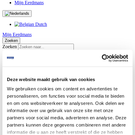
Mijn Eerdmans
Mijn Eerdmans
Zoeken
Zoeken
Snelle links
Contact
Bootverzekering
Schade melden pleziervaartuig
Schade melden recreatiewoning
Deze website maakt gebruik van cookies
We gebruiken cookies om content en advertenties te
personaliseren, om functies voor social media te bieden
Hoe voorkom je vervuilde diesel?
en om ons websiteverkeer te analyseren. Ook delen we
informatie over uw gebruik van onze site met onze
Naar schatting is ongeveer 70% van de dieseltanks in de pleziervaart
partners voor social media, adverteren en analyse. Deze
verontreinigd.
partners kunnen deze gegevens combineren met andere
22 januari 2025
informatie die u aan ze heeft verstrekt of die ze hebben