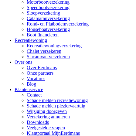
Motorbootverzekering
Speedbootverzekering
Sloepverzekering
Catamaranverzekering
Rond- en Platbodemverzekering
Houseboatverzekering
Boot financieren
Recreatiewoning
Recreatiewoningverzekering
Chalet verzekeren
Stacaravan verzekeren
Over ons
Over Eerdmans
Onze partners
Vacatures
Blog
Klantenservice
Contact
Schade melden recreatiewoning
Schade melden pleziervaartuig
Wijziging doorgeven
Verzekering annuleren
Downloads
Veelgestelde vragen
Klantportaal MijnEerdmans