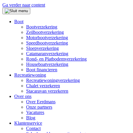
Ga verder naar content
Boot
Bootverzekering
Zeilbootverzekering
Motorbootverzekering
Speedbootverzekering
Sloepverzekering
Catamaranverzekering
Rond- en Platbodemverzekering
Houseboatverzekering
Boot financieren
Recreatiewoning
Recreatiewoningverzekering
Chalet verzekeren
Stacaravan verzekeren
Over ons
Over Eerdmans
Onze partners
Vacatures
Blog
Klantenservice
Contact