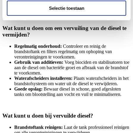
Bereken vrijblijvend uw premie in slechts 3 minuten. Zo krijgt u
snel inzicht in de kosten én de dekkingen die bij uw situatie passen.
Selectie toestaan
Bereken premie
Wat kunt u doen om een vervuiling van de diesel te
vermijden?
Regelmatig onderhoud:
Controleer en reinig de
brandstoftank en filters regelmatig om ophoping van
verontreinigingen te voorkomen.
Gebruik van additieven:
Voeg biociden en stabilisatoren toe
aan de diesel om bacteriële groei en afbraak van de brandstof
te voorkomen.
Waterafscheiders installeren:
Plaats waterafscheiders in het
brandstofsysteem om water uit de diesel te verwijderen.
Goede opslag:
Bewaar diesel in schone, goed afgesloten
tanks om blootstelling aan vocht en vuil te minimaliseren.
Wat kunt u doen bij vervuilde diesel?
Brandstoftank reinigen:
Laat de tank professioneel reinigen
om alle verontreinigingen te verwijderen.