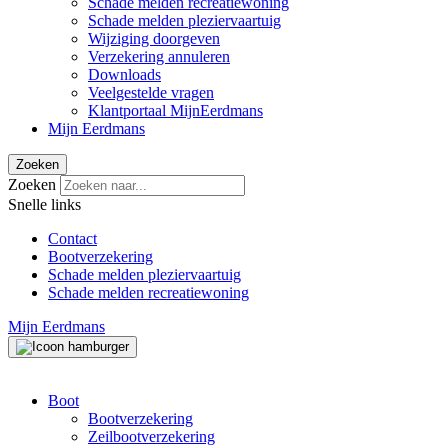
Schade melden recreatiewoning
Schade melden pleziervaartuig
Wijziging doorgeven
Verzekering annuleren
Downloads
Veelgestelde vragen
Klantportaal MijnEerdmans
Mijn Eerdmans
Zoeken
Zoeken
Snelle links
Contact
Bootverzekering
Schade melden pleziervaartuig
Schade melden recreatiewoning
Mijn Eerdmans
Boot
Bootverzekering
Zeilbootverzekering