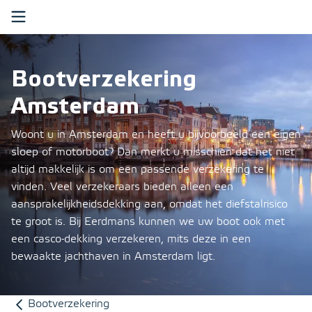
Ga verder naar content
Boot
Bootverzekering
Recreatiewoning
Amsterdam
Over ons
Woont u in Amsterdam en heeft u bijvoorbeeld een eigen
sloep of motorboot?
Dan merkt u misschien dat het niet
Klantenservice
altijd makkelijk is om een passende verzekering te
vinden.
Veel verzekeraars bieden alleen een
Mijn Eerdmans
aansprakelijkheidsdekking aan, omdat het diefstalrisico
te groot is.
Bij Eerdmans kunnen we uw boot ook met
Zoeken
een casco-dekking verzekeren, mits deze in een
bewaakte jachthaven in Amsterdam ligt.
Bootverzekering