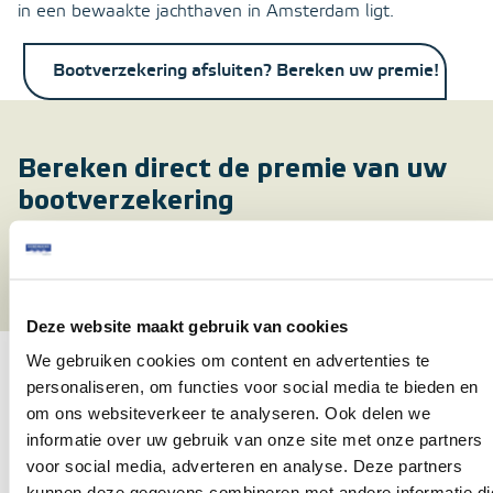
in een bewaakte jachthaven in Amsterdam ligt.
Bootverzekering afsluiten? Bereken uw premie!
Bereken direct de premie van uw
bootverzekering
Bereken premie
Deze website maakt gebruik van cookies
Waarom een bootverzekering
We gebruiken cookies om content en advertenties te
afsluiten voor een sloep in
personaliseren, om functies voor social media te bieden en
Amsterdam?
om ons websiteverkeer te analyseren. Ook delen we
informatie over uw gebruik van onze site met onze partners
Amsterdam is niet alleen een prachtige stad, maar ook
voor social media, adverteren en analyse. Deze partners
een drukke stad. Zowel in de straten als op het water.
kunnen deze gegevens combineren met andere informatie di