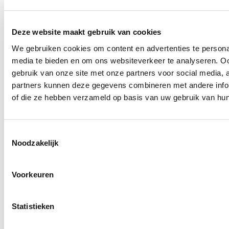
Houd rekening met uw vaarstijl
Uw vaarstijl heeft ook invloed op de accu die het beste
Deze website maakt gebruik van cookies
bij u past. Houd ook rekening met toekomstige
We gebruiken cookies om content en advertenties te personal
uitbreidingen. Als u nu een eenvoudige accu kiest, maar
media te bieden en om ons websiteverkeer te analyseren. Oo
volgend seizoen een elektrische buitenboordmotor of
gebruik van onze site met onze partners voor social media,
koelkast wilt installeren, kan het lonen om nu al te
partners kunnen deze gegevens combineren met andere inform
investeren in een krachtiger accutype of een modulaire
of die ze hebben verzameld op basis van uw gebruik van hun
accubank met uitbreidingsoptie.
Denk dus niet alleen aan de duur van uw vaartochten,
Toestemmingsselectie
maar ook aan het totaal aan stroomverbruik én de
Noodzakelijk
laadmogelijkheden die u onderweg hebt, zoals
zonnepanelen of een generator.
Voorkeuren
Voor de sporadische watersporter blijft de loodzuuraccu
een betaalbare keuze, zolang u het onderhoud serieus
Statistieken
neemt.
Korte dagtochten