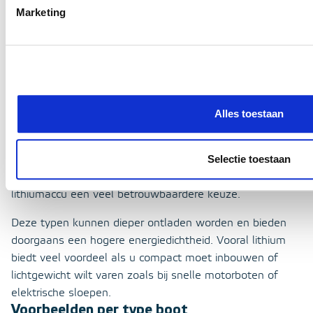
Marketing
Maakt u vooral korte dagtochten op zonnige dagen, met
beperkte elektrische apparatuur aan boord? Dan volstaat
vaak een eenvoudige AGM- of loodzuuraccu. Deze zijn
betaalbaar, robuust en eenvoudig te vervangen of bij te
laden via walstroom.
Alles toestaan
Zeiltochten of meerdaagse tochten
Gaat u regelmatig meerdere dagen het water op?
Bijvoorbeeld voor zeiltochten of langere motorjachtreizen
Selectie toestaan
zonder toegang tot walstroom? Dan is een gelaccu of
lithiumaccu een veel betrouwbaardere keuze.
Deze typen kunnen dieper ontladen worden en bieden
doorgaans een hogere energiedichtheid. Vooral lithium
biedt veel voordeel als u compact moet inbouwen of
lichtgewicht wilt varen zoals bij snelle motorboten of
elektrische sloepen.
Voorbeelden per type boot