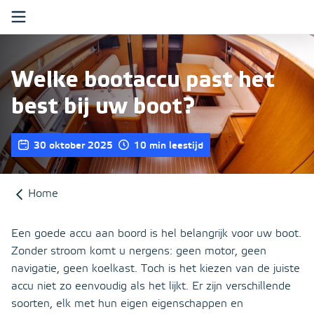
Ga verder naar content
Boot
Welke bootaccu past het
Recreatiewoning
best bij uw boot?
Over ons
30 oktober 2025
10 min leestijd
Klantenservice
Mijn Eerdmans
Home
Een goede accu aan boord is hel belangrijk voor uw boot.
Zoeken
Zonder stroom komt u nergens: geen motor, geen
navigatie, geen koelkast. Toch is het kiezen van de juiste
accu niet zo eenvoudig als het lijkt. Er zijn verschillende
soorten, elk met hun eigen eigenschappen en