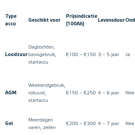
Type
Prijsindicatie
Geschikt voor
Levensduur
Ond
accu
(100Ah)
Dagtochten,
Loodzuur
basisgebruik,
€100 – €150
3 – 5 jaar
Ja
startaccu
Weekendgebruik,
AGM
robuust,
€150 – €250
4 – 6 jaar
Nee
startaccu
Meerdagen
Gel
€200 – €300
4 – 7 jaar
Nee
varen, zeilen