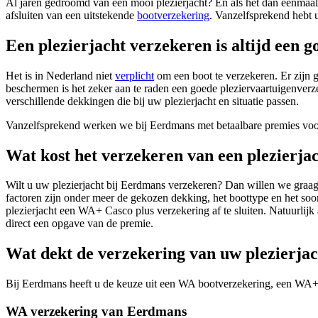
Al jaren gedroomd van een mooi plezierjacht? En als het dan eenmaal z
afsluiten van een uitstekende
bootverzekering
. Vanzelfsprekend hebt u
Een plezierjacht verzekeren is altijd een g
Het is in Nederland niet
verplicht
om een boot te verzekeren. Er zijn g
beschermen is het zeker aan te raden een goede pleziervaartuigenverz
verschillende dekkingen die bij uw plezierjacht en situatie passen.
Vanzelfsprekend werken we bij Eerdmans met betaalbare premies voor
Wat kost het verzekeren van een plezierja
Wilt u uw plezierjacht bij Eerdmans verzekeren? Dan willen we graag 
factoren zijn onder meer de gekozen dekking, het boottype en het soor
plezierjacht een WA+ Casco plus verzekering af te sluiten. Natuurlijk 
direct een opgave van de premie.
Wat dekt de verzekering van uw plezierja
Bij Eerdmans heeft u de keuze uit een WA bootverzekering, een WA+ 
WA verzekering van Eerdmans