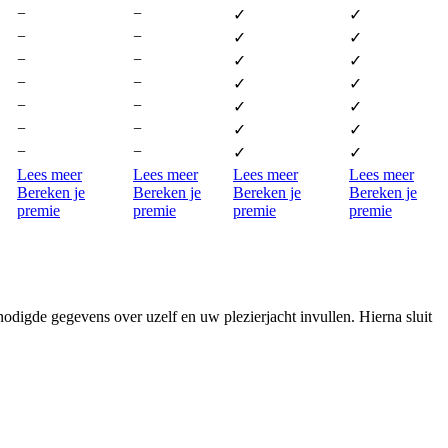
−
−
✓
✓
−
−
✓
✓
−
−
✓
✓
−
−
✓
✓
−
−
✓
✓
−
−
✓
✓
−
−
✓
✓
Lees meer
Lees meer
Lees meer
Lees meer
Bereken je
Bereken je
Bereken je
Bereken je
premie
premie
premie
premie
digde gegevens over uzelf en uw plezierjacht invullen. Hierna sluit