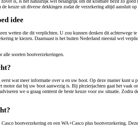
over is, is het natuurlijk wel belangrijk om dit kostbare bezit zo goed
 de keuze uit diverse dekkingen zodat de verzekering altijd aansluit o
oed idee
een wetten die dit verplichten. U zou kunnen denken dit achterwege te 
ekering te kiezen. Daarnaast is het buiten Nederland meestal wel verpl
 alle soorten bootverzekeringen.
cht?
eerst wat meer informatie over u en uw boot. Op deze manier kunt u pr
t motor dat bij uw boot aanwezig is. Bij plezierjachten gaat het vaak 
adviseren we u graag omtrent de beste keuze voor uw situatie. Zodra de 
cht?
Casco bootverzekering en een WA+Casco plus bootverzekering. Deze ve