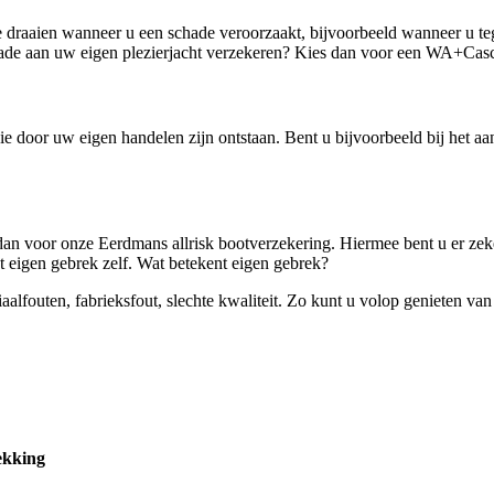
e draaien wanneer u een schade veroorzaakt, bijvoorbeeld wanneer u teg
chade aan uw eigen plezierjacht verzekeren? Kies dan voor een WA+Casc
door uw eigen handelen zijn ontstaan. Bent u bijvoorbeeld bij het aa
dan voor onze Eerdmans allrisk bootverzekering. Hiermee bent u er zek
 eigen gebrek zelf. Wat betekent eigen gebrek?
iaalfouten, fabrieksfout, slechte kwaliteit. Zo kunt u volop genieten v
kking