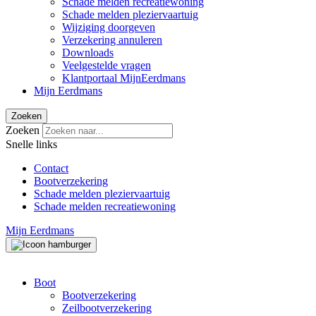
Schade melden recreatiewoning
Schade melden pleziervaartuig
Wijziging doorgeven
Verzekering annuleren
Downloads
Veelgestelde vragen
Klantportaal MijnEerdmans
Mijn Eerdmans
Zoeken
Zoeken
Snelle links
Contact
Bootverzekering
Schade melden pleziervaartuig
Schade melden recreatiewoning
Mijn Eerdmans
Boot
Bootverzekering
Zeilbootverzekering