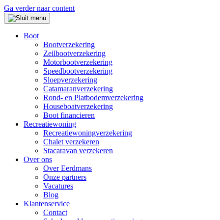
Ga verder naar content
Boot
Bootverzekering
Zeilbootverzekering
Motorbootverzekering
Speedbootverzekering
Sloepverzekering
Catamaranverzekering
Rond- en Platbodemverzekering
Houseboatverzekering
Boot financieren
Recreatiewoning
Recreatiewoningverzekering
Chalet verzekeren
Stacaravan verzekeren
Over ons
Over Eerdmans
Onze partners
Vacatures
Blog
Klantenservice
Contact