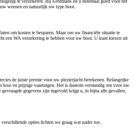
 mogelijk te verzekeren. Bij Eerdmans zit u helemaal goed voor het
p uw wensen en natuurlijk uw type boot.
laten om kosten te besparen. Maar om uw financiële situatie te
icht een WA verzekering te hebben voor uw boot. U kunt kiezen uit
ecies de juiste premie voor uw plezierjacht berekenen. Belangrijke
om luxe en prijzige vaartuigen. Het is daarom verstandig om voor uw
gevraagde gegevens zijn ingevuld krijgt u, in bijna alle gevallen,
rschillende opties lichten we graag wat nader toe.