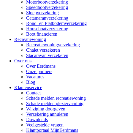
Motorbootverzekering
Speedbootverzekering
Sloepverzekering
Catamaranverzekering
Rond- en Platbodemverzekering
Houseboatverzekering
Boot financieren
Recreatiewoning
Recreatiewoningverzekering
Chalet verzekeren
Stacaravan verzekeren
Over ons
Over Eerdmans
Onze partners
Vacatures
Blog
Klantenservice
Contact
Schade melden recreatiewoning
Schade melden pleziervaartuig
Wijziging doorgeven
Verzekering annuleren
Downloads
Veelgestelde vragen
Klantportaal MijnEerdmans