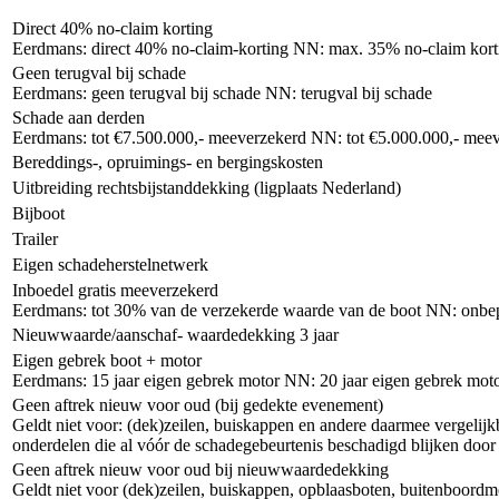
Direct 40% no-claim korting
Eerdmans: direct 40% no-claim-korting NN: max. 35% no-claim kortin
Geen terugval bij schade
Eerdmans: geen terugval bij schade NN: terugval bij schade
Schade aan derden
Eerdmans: tot €7.500.000,- meeverzekerd NN: tot €5.000.000,- mee
Bereddings-, opruimings- en bergingskosten
Uitbreiding rechtsbijstanddekking (ligplaats Nederland)
Bijboot
Trailer
Eigen schadeherstelnetwerk
Inboedel gratis meeverzekerd
Eerdmans: tot 30% van de verzekerde waarde van de boot NN: onbe
Nieuwwaarde/aanschaf- waardedekking 3 jaar
Eigen gebrek boot + motor
Eerdmans: 15 jaar eigen gebrek motor NN: 20 jaar eigen gebrek mot
Geen aftrek nieuw voor oud (bij gedekte evenement)
Geldt niet voor: (dek)zeilen, buiskappen en andere daarmee vergelijk
onderdelen die al vóór de schadegebeurtenis beschadigd blijken door
Geen aftrek nieuw voor oud bij nieuwwaardedekking
Geldt niet voor (dek)zeilen, buiskappen, opblaasboten, buitenboord